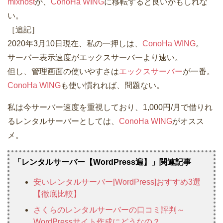
mixhost
か、
ConoHa WING
に移転すると良いかもしれな
い。
［追記］
2020年3月10日現在、私の一押しは、
ConoHa WING
。
サーバー表示速度がエックスサーバーより速い。
但し、管理画面の使いやすさは
エックスサーバー
が一番。
ConoHa WING
も使い慣れれば、問題ない。
私は今サーバー速度を重視しており、1,000円/月で借りれ
るレンタルサーバーとしては、
ConoHa WING
がオスス
メ。
「レンタルサーバー【WordPress遍】」関連記事
安いレンタルサーバー[WordPress]おすすめ3選
【徹底比較】
さくらのレンタルサーバーの口コミ評判～
WordPressサイト作成にどうなの？