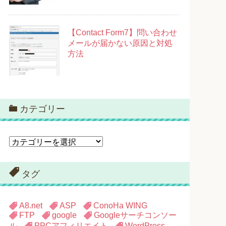
【Contact Form7】問い合わせ
メールが届かない原因と対処
方法
カテゴリー
カ
テ
ゴ
リ
タグ
ー
A8.net
ASP
ConoHa WING
FTP
google
Googleサーチコンソー
ル
PPCアフィリエイト
WordPress