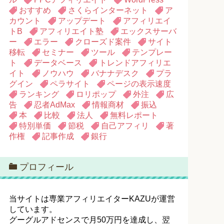
おすすめ
さくらインターネット
ア
カウント
アップデート
アフィリエイ
トB
アフィリエイト塾
エックスサーバ
ー
エラー
クローズド案件
サイト
移転
セミナー
ツール
テンプレー
ト
データベース
トレンドアフィリエ
イト
ノウハウ
バナナデスク
プラ
グイン
ペラサイト
ページの表示速度
ランキング
ロリポップ
外注
広
告
忍者AdMax
情報商材
振込
本
比較
法人
無料レポート
特別単価
節税
自己アフィリ
著
作権
記事作成
銀行
プロフィール
当サイトは専業アフィリエイターKAZUが運営
しています。
グーグルアドセンスで月50万円を達成し、翌