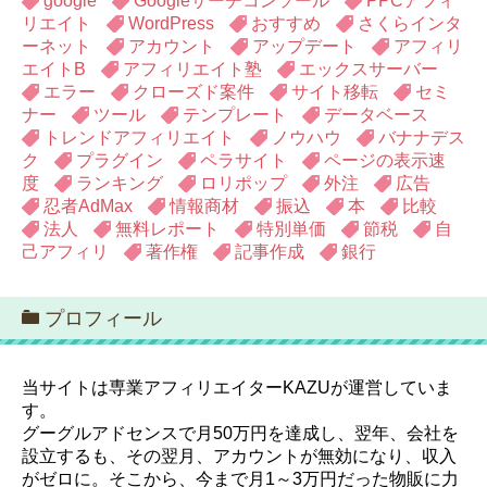
google
Googleサーチコンソール
PPCアフィ
リエイト
WordPress
おすすめ
さくらインタ
ーネット
アカウント
アップデート
アフィリ
エイトB
アフィリエイト塾
エックスサーバー
エラー
クローズド案件
サイト移転
セミ
ナー
ツール
テンプレート
データベース
トレンドアフィリエイト
ノウハウ
バナナデス
ク
プラグイン
ペラサイト
ページの表示速
度
ランキング
ロリポップ
外注
広告
忍者AdMax
情報商材
振込
本
比較
法人
無料レポート
特別単価
節税
自
己アフィリ
著作権
記事作成
銀行
プロフィール
当サイトは専業アフィリエイターKAZUが運営していま
す。
グーグルアドセンスで月50万円を達成し、翌年、会社を
設立するも、その翌月、アカウントが無効になり、収入
がゼロに。そこから、今まで月1～3万円だった物販に力