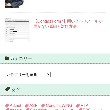
【Contact Form7】問い合わせメールが
届かない原因と対処方法
カテゴリー
カ
テ
ゴ
リ
タグ
ー
A8.net
ASP
ConoHa WING
FTP