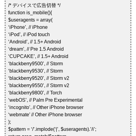
/* デバイスで広告切替 */
function is_mobile(){
$useragents = array(
‘iPhone’, // iPhone
‘iPod’, // iPod touch
‘Android’, // 1.5+ Android
‘dream’, // Pre 1.5 Android
‘CUPCAKE’, // 1.5+ Android
‘blackberry9500’, // Storm
‘blackberry9530’, // Storm
‘blackberry9520’, // Storm v2
‘blackberry9550’, // Storm v2
‘blackberry9800’, // Torch
‘webOS’, // Palm Pre Experimental
‘incognito’, // Other iPhone browser
‘webmate’ // Other iPhone browser
);
$pattern = ‘/’.implode(‘|’, $useragents).’/i’;