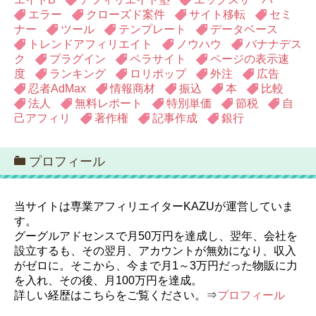
エラー
クローズド案件
サイト移転
セミ
ナー
ツール
テンプレート
データベース
トレンドアフィリエイト
ノウハウ
バナナデス
ク
プラグイン
ペラサイト
ページの表示速
度
ランキング
ロリポップ
外注
広告
忍者AdMax
情報商材
振込
本
比較
法人
無料レポート
特別単価
節税
自
己アフィリ
著作権
記事作成
銀行
プロフィール
当サイトは専業アフィリエイターKAZUが運営していま
す。
グーグルアドセンスで月50万円を達成し、翌年、会社を
設立するも、その翌月、アカウントが無効になり、収入
がゼロに。そこから、今まで月1～3万円だった物販に力
を入れ、その後、月100万円を達成。
詳しい経歴はこちらをご覧ください。⇒
プロフィール