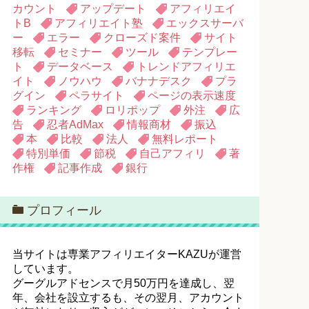
カウント
アップデート
アフィリエイ
トB
アフィリエイト塾
エックスサーバ
ー
エラー
クローズド案件
サイト
移転
セミナー
ツール
テンプレー
ト
データベース
トレンドアフィリエ
イト
ノウハウ
バナナデスク
プラ
グイン
ペラサイト
ページの表示速度
ランキング
ロリポップ
外注
広
告
忍者AdMax
情報商材
振込
本
比較
法人
無料レポート
特別単価
節税
自己アフィリ
著
作権
記事作成
銀行
プロフィール
当サイトは専業アフィリエイターKAZUが運営
しています。
グーグルアドセンスで月50万円を達成し、翌
年、会社を設立するも、その翌月、アカウント