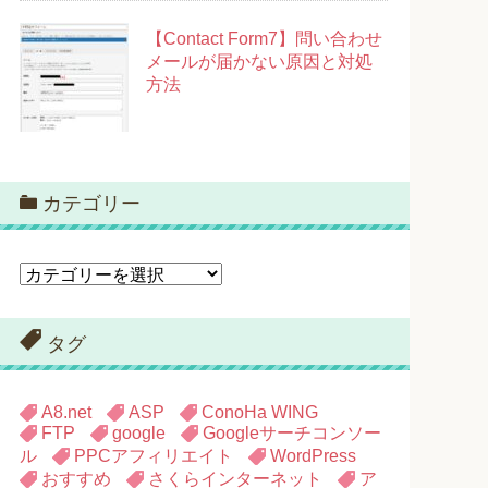
【Contact Form7】問い合わせ
メールが届かない原因と対処
方法
カテゴリー
カ
テ
ゴ
リ
タグ
ー
A8.net
ASP
ConoHa WING
FTP
google
Googleサーチコンソー
ル
PPCアフィリエイト
WordPress
おすすめ
さくらインターネット
ア