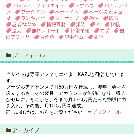
トレンドアフィリエイト
ノウハウ
バナナデス
ク
プラグイン
ペラサイト
ページの表示速
度
ランキング
ロリポップ
外注
広告
忍者AdMax
情報商材
振込
本
比較
法人
無料レポート
特別単価
節税
自
己アフィリ
著作権
記事作成
銀行
プロフィール
当サイトは専業アフィリエイターKAZUが運営していま
す。
グーグルアドセンスで月50万円を達成し、翌年、会社を
設立するも、その翌月、アカウントが無効になり、収入
がゼロに。そこから、今まで月1～3万円だった物販に力
を入れ、その後、月100万円を達成。
詳しい経歴はこちらをご覧ください。⇒
プロフィール
アーカイブ