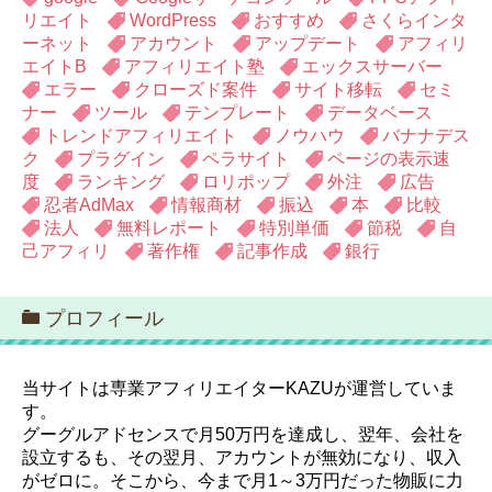
リエイト
WordPress
おすすめ
さくらインタ
ーネット
アカウント
アップデート
アフィリ
エイトB
アフィリエイト塾
エックスサーバー
エラー
クローズド案件
サイト移転
セミ
ナー
ツール
テンプレート
データベース
トレンドアフィリエイト
ノウハウ
バナナデス
ク
プラグイン
ペラサイト
ページの表示速
度
ランキング
ロリポップ
外注
広告
忍者AdMax
情報商材
振込
本
比較
法人
無料レポート
特別単価
節税
自
己アフィリ
著作権
記事作成
銀行
プロフィール
当サイトは専業アフィリエイターKAZUが運営していま
す。
グーグルアドセンスで月50万円を達成し、翌年、会社を
設立するも、その翌月、アカウントが無効になり、収入
がゼロに。そこから、今まで月1～3万円だった物販に力