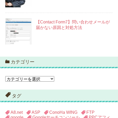
【Contact Form7】問い合わせメールが
届かない原因と対処方法
カテゴリー
カ
テ
ゴ
リ
タグ
ー
A8.net
ASP
ConoHa WING
FTP
google
Googleサーチコンソール
PPCアフィ