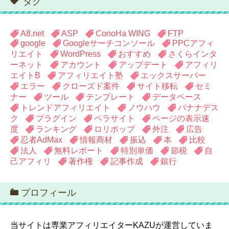
タグ
ー
A8.net
ASP
ConoHa WING
FTP
google
Googleサーチコンソール
PPCアフィ
リエイト
WordPress
おすすめ
さくらインタ
ーネット
アカウント
アップデート
アフィリ
エイトB
アフィリエイト塾
エックスサーバー
エラー
クローズド案件
サイト移転
セミ
ナー
ツール
テンプレート
データベース
トレンドアフィリエイト
ノウハウ
バナナデス
ク
プラグイン
ペラサイト
ページの表示速
度
ランキング
ロリポップ
外注
広告
忍者AdMax
情報商材
振込
本
比較
法人
無料レポート
特別単価
節税
自
己アフィリ
著作権
記事作成
銀行
プロフィール
当サイトは専業アフィリエイターKAZUが運営していま