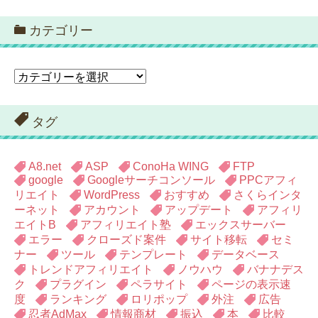
カテゴリー
カ
テ
ゴ
リ
タグ
ー
A8.net
ASP
ConoHa WING
FTP
google
Googleサーチコンソール
PPCアフィ
リエイト
WordPress
おすすめ
さくらインタ
ーネット
アカウント
アップデート
アフィリ
エイトB
アフィリエイト塾
エックスサーバー
エラー
クローズド案件
サイト移転
セミ
ナー
ツール
テンプレート
データベース
トレンドアフィリエイト
ノウハウ
バナナデス
ク
プラグイン
ペラサイト
ページの表示速
度
ランキング
ロリポップ
外注
広告
忍者AdMax
情報商材
振込
本
比較