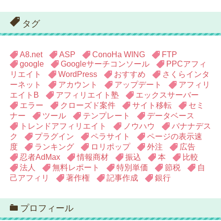
テ
ゴ
リ
タグ
ー
A8.net
ASP
ConoHa WING
FTP
google
Googleサーチコンソール
PPCアフィ
リエイト
WordPress
おすすめ
さくらインタ
ーネット
アカウント
アップデート
アフィリ
エイトB
アフィリエイト塾
エックスサーバー
エラー
クローズド案件
サイト移転
セミ
ナー
ツール
テンプレート
データベース
トレンドアフィリエイト
ノウハウ
バナナデス
ク
プラグイン
ペラサイト
ページの表示速
度
ランキング
ロリポップ
外注
広告
忍者AdMax
情報商材
振込
本
比較
法人
無料レポート
特別単価
節税
自
己アフィリ
著作権
記事作成
銀行
プロフィール